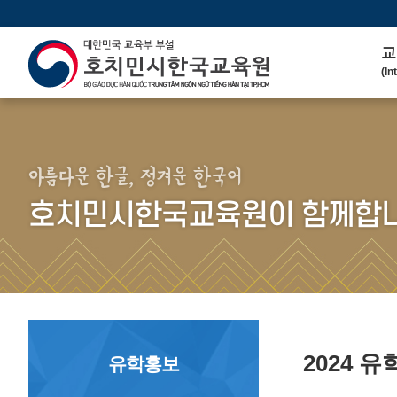
교
(In
인
(We
연 
(His
아름다운 한글, 정겨운 한국어
주
호치민시한국교육원이 함께합니
(Ma
한
(Ko
연
(Co
2024 
유학홍보