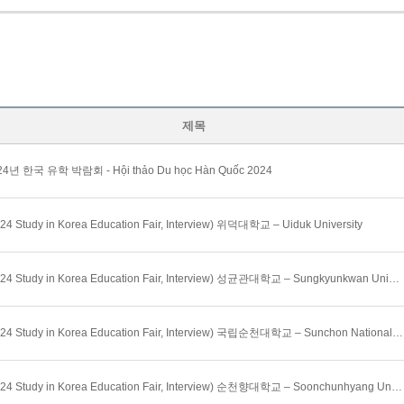
제목
24년 한국 유학 박람회 - Hội thảo Du học Hàn Quốc 2024
24 Study in Korea Education Fair, Interview) 위덕대학교 – Uiduk University
(2024 Study in Korea Education Fair, Interview) 성균관대학교 – Sungkyunkwan University
(2024 Study in Korea Education Fair, Interview) 국립순천대학교 – Sunchon National University
(2024 Study in Korea Education Fair, Interview) 순천향대학교 – Soonchunhyang University