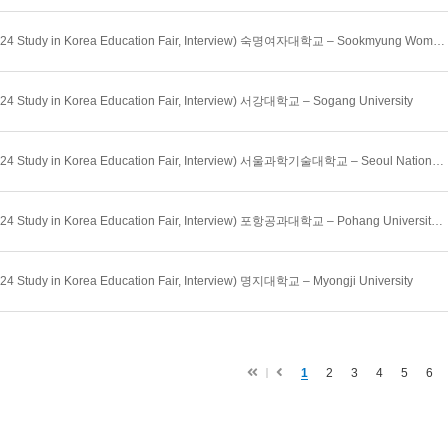
(2024 Study in Korea Education Fair, Interview) 숙명여자대학교 – Sookmyung Women’s University
24 Study in Korea Education Fair, Interview) 서강대학교 – Sogang University
(2024 Study in Korea Education Fair, Interview) 서울과학기술대학교 – Seoul National University of Science and Technology
(2024 Study in Korea Education Fair, Interview) 포항공과대학교 – Pohang University of Science and Technology
24 Study in Korea Education Fair, Interview) 명지대학교 – Myongji University
첫
이
1
2
3
4
5
6
페
전
이
지