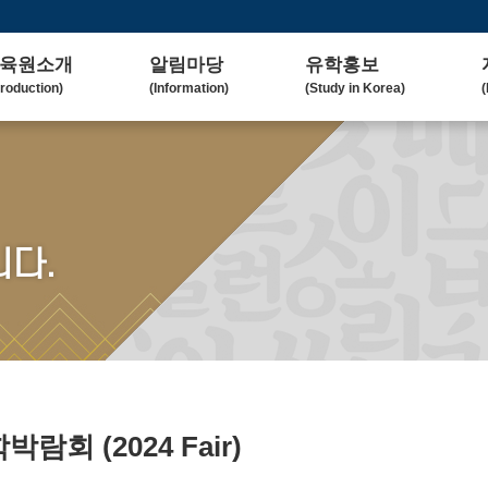
육원소개
알림마당
유학홍보
troduction)
(Information)
(Study in Korea)
(
사말
공지사항
대학(원)소개
lcome Message)
(Notice)
(Korean University)
(
혁
보도자료
유학자료
tory)
(Press Release)
(University Admission)
(
요업무
갤러리
협업대학
다.
in Duty)
(Gallery)
(Collaborating University)
(
국교육
언론보도
유학상담
rean Education)
(Media Coverage)
(Free Consultation)
(
락처/위치
2023 유학박람회
ntact / Address)
(2023 Fair)
2024 유학박람회
(2024 Fair)
유학박람회
(2024 Fair)