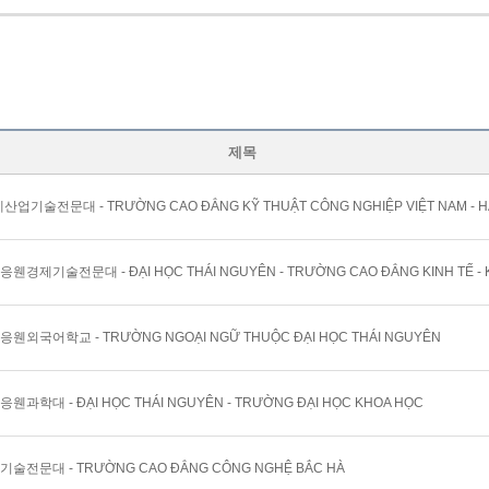
제목
웬외국어학교 - TRƯỜNG NGOẠI NGỮ THUỘC ĐẠI HỌC THÁI NGUYÊN
웬과학대 - ĐẠI HỌC THÁI NGUYÊN - TRƯỜNG ĐẠI HỌC KHOA HỌC
기술전문대 - TRƯỜNG CAO ĐẲNG CÔNG NGHỆ BẮC HÀ