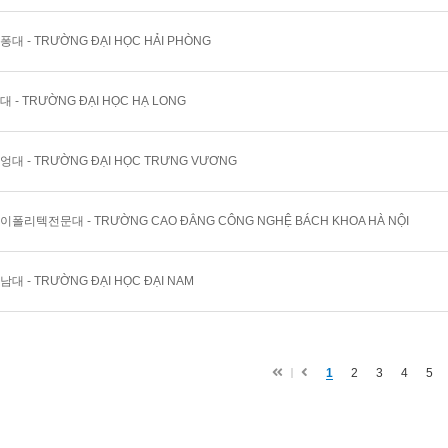
대 - TRƯỜNG ĐẠI HỌC HẢI PHÒNG
 - TRƯỜNG ĐẠI HỌC HẠ LONG
대 - TRƯỜNG ĐẠI HỌC TRƯNG VƯƠNG
이폴리텍전문대 - TRƯỜNG CAO ĐẲNG CÔNG NGHỆ BÁCH KHOA HÀ NỘI
대 - TRƯỜNG ĐẠI HỌC ĐẠI NAM
첫
이
1
2
3
4
5
페
전
이
지