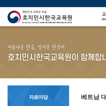
교
(In
인
(We
연 
(His
아름다운 한글, 정겨운 한국어
주
호치민시한국교육원이 함께합니
(Ma
한
(Ko
연
(Co
베트남 
자료마당