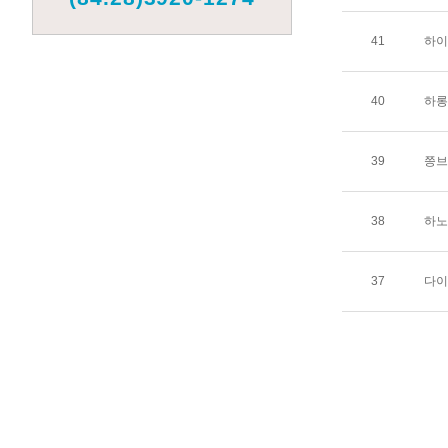
41
하이퐁
40
하롱대
39
쯩브엉
38
하노
37
다이남