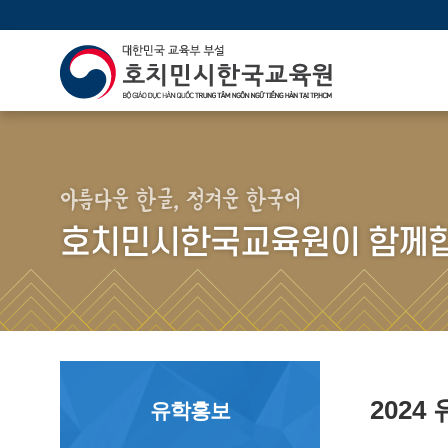
아름다운 한글, 정겨운 한국어
호치민시한국교육원이 함께합
202
유학홍보