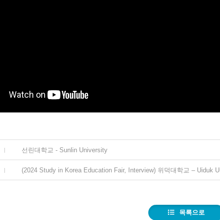
선린대학교 - Sunlin University
(2024 Study in Korea Education Fair, Interview) 위덕대학교 – Uiduk Un
목록으로