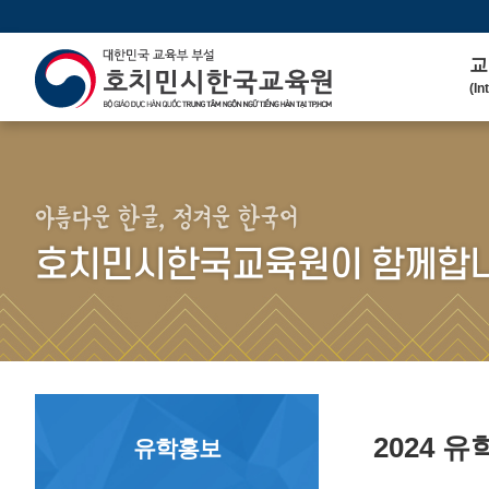
교
(In
인
(We
연 
(His
아름다운 한글, 정겨운 한국어
주
호치민시한국교육원이 함께합니
(Ma
한
(Ko
연
(Co
2024 
유학홍보