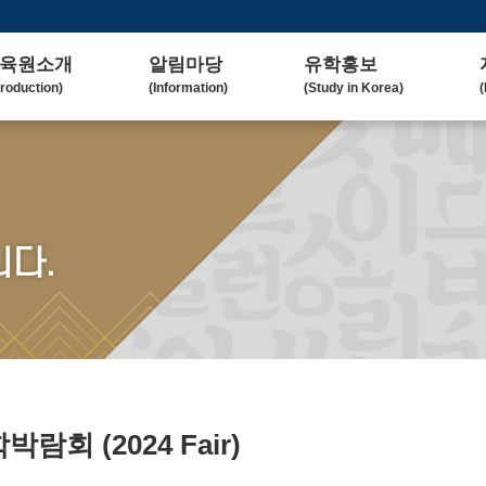
육원소개
알림마당
유학홍보
troduction)
(Information)
(Study in Korea)
(
사말
공지사항
대학(원)소개
lcome Message)
(Notice)
(Korean University)
(
혁
보도자료
유학자료
tory)
(Press Release)
(University Admission)
(
요업무
갤러리
협업대학
다.
in Duty)
(Gallery)
(Collaborating University)
(
국교육
언론보도
유학상담
rean Education)
(Media Coverage)
(Free Consultation)
(
락처/위치
2023 유학박람회
ntact / Address)
(2023 Fair)
2024 유학박람회
(2024 Fair)
유학박람회
(2024 Fair)