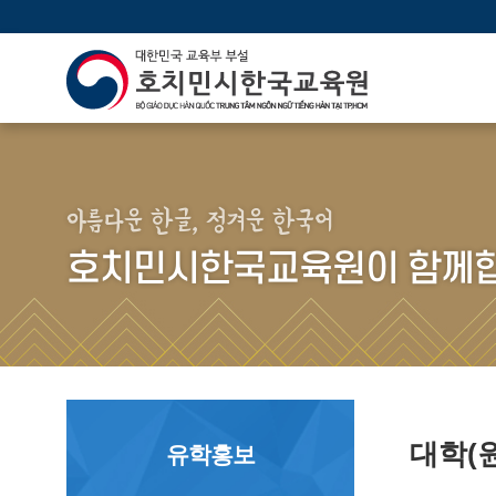
아름다운 한글, 정겨운 한국어
호치민시한국교육원이 함께합
대학(
유학홍보