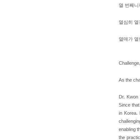
열 번째니
열심히 열
열매가 
Challenge,
As the cha
Dr. Kwon 
Since that
in Korea.
challengin
enabling t
the practi