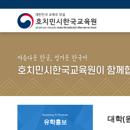
아름다운 한글, 정겨운 한국어
호치민시한국교육원이 함께합
Studying In Korean
대학(
유학홍보