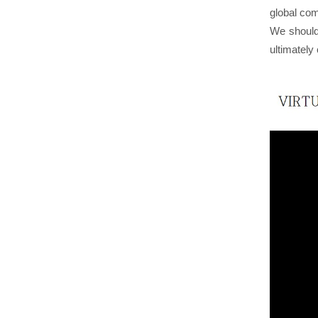
global com
We should 
ultimately