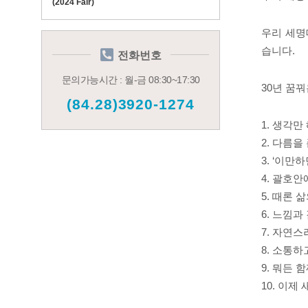
(2024 Fair)
우리 세명
습니다
.
전화번호
문의가능시간 : 월-금 08:30~17:30
30
년 꿈꿔
(84.28)3920-1274
1.
생각만 
2.
다름을 
3. ‘
이만하
4.
괄호안에
5.
때론 삶
6.
느낌과 
7.
자연스러
8.
소통하고
9.
뭐든 함
10.
이제 