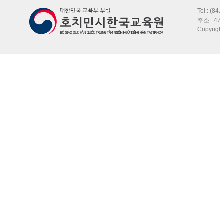
Tel : (8
주소 : 47
Copyri