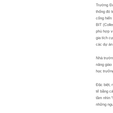
Trường Đại
thống đó t
cống hiến 
BIT (Coll
phù hợp v
gia tích c
các dự án 
Nhà trường
năng giáo 
học trưởng
Đặc biệt, 
tế bằng c
tầm nhìn “
những ngư