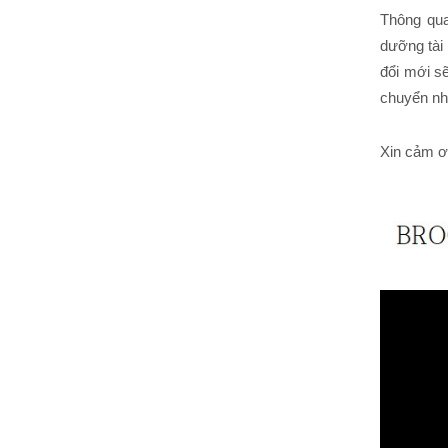
Thông qua
dưỡng tài
đổi mới s
chuyển nhị
Xin cảm ơ