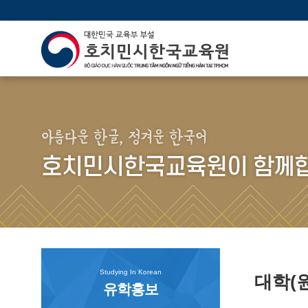
아름다운 한글, 정겨운 한국어
호치민시한국교육원이 함께합
Studying In Korean
대학(
유학홍보