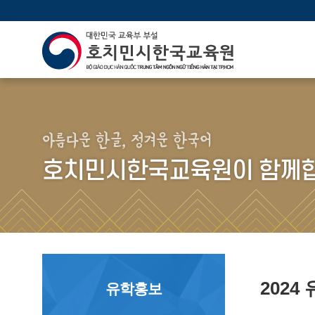
아름다운 한글, 정겨운 한국어
호치민시한국교육원이 함께합
202
유학홍보