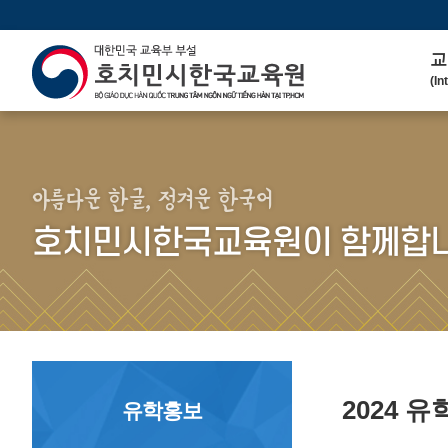
교
(In
인
(We
연 
(His
아름다운 한글, 정겨운 한국어
주
호치민시한국교육원이 함께합니
(Ma
한
(Ko
연
(Co
2024 
유학홍보