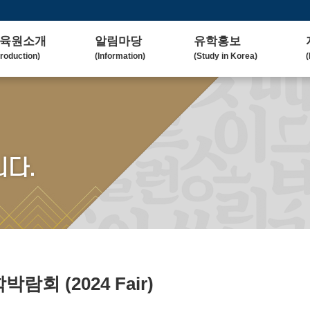
육원소개
알림마당
유학홍보
troduction)
(Information)
(Study in Korea)
(
사말
공지사항
대학(원)소개
lcome Message)
(Notice)
(Korean University)
(
혁
보도자료
유학자료
tory)
(Press Release)
(University Admission)
(
요업무
갤러리
협업대학
다.
in Duty)
(Gallery)
(Collaborating University)
(
국교육
언론보도
유학상담
rean Education)
(Media Coverage)
(Free Consultation)
(
락처/위치
2023 유학박람회
ntact / Address)
(2023 Fair)
2024 유학박람회
(2024 Fair)
유학박람회
(2024 Fair)