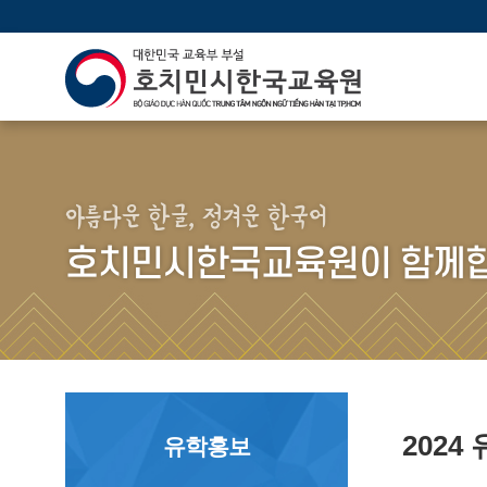
아름다운 한글, 정겨운 한국어
호치민시한국교육원이 함께합
202
유학홍보