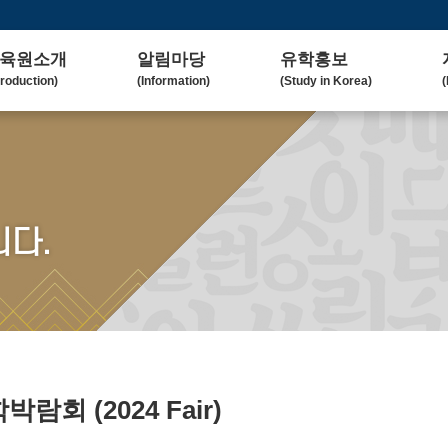
육원소개
알림마당
유학홍보
troduction)
(Information)
(Study in Korea)
(
사말
공지사항
대학(원)소개
lcome Message)
(Notice)
(Korean University)
(
혁
보도자료
유학자료
tory)
(Press Release)
(University Admission)
(
요업무
갤러리
협업대학
다.
in Duty)
(Gallery)
(Collaborating University)
(
국교육
언론보도
유학상담
rean Education)
(Media Coverage)
(Free Consultation)
(
락처/위치
2023 유학박람회
ntact / Address)
(2023 Fair)
2024 유학박람회
(2024 Fair)
유학박람회
(2024 Fair)