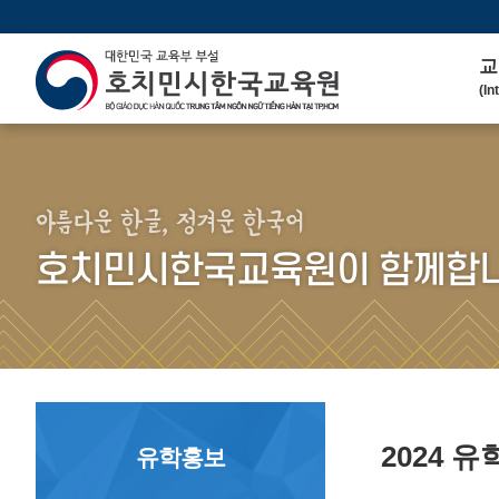
교
(In
인
(We
연 
(His
아름다운 한글, 정겨운 한국어
주
호치민시한국교육원이 함께합니
(Ma
한
(Ko
연
(Co
2024 
유학홍보