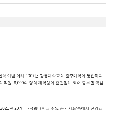
건학 이념 아래
2007
년 강릉대학교와 원주대학이 통합하여
의 직원
, 8,000
여 명의 재학생이 혼연일체 되어 중부권 핵심
‘2021
년
28
개 국
·
공립대학교 주요 공시지표
’
중에서 전임교