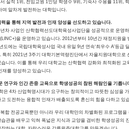
서 실적
1
위
,
전임교원
1
인당 학생수
9
위
,
기숙사 수용률
11
위
,
하며 알차게 발전하는 대학입니다
.
력을 통해 지역 발전과 인재 양성을 선도하고 있습니다
.
5
년차 사업인 산학협력선도대학육성사업단을 성공적으로 운영
(LINC+)
을 운영하고 있습니다
. 2012
년부터
10
년간 재정지원을 
년도에는 국립대학육성사업 국내 유일
9
년 연속
‘
최우수
A’
등급 
.
특히
2021
년
3
주기 대학기본역량진단에서 자율지원대학으로 
였습니다
.
이를 통해 우리 대학교는 산학협력 강화와 최적화된 교
인재를 양성하고 있습니다
.
문 연구와 인간 존중 교육으로 학생성공의 참된 해람인을 기릅니
학은
4
차 산업혁명시대가 요구하는 창의적이고 따뜻한 심성을 가
고 도전하는 융합적 인재가 배출되도록 혼신의 힘을 다하고 있
복합 전공교육뿐만 아니라 우리 대학만의 차별화된 프로그램을 
습관을 배우고 익혀 폭넓은 지식과 교양을 겸비한 학생성공의 
성장하는 대학
,
자랑스러운 강릉원주대학교를 만들겠습니다
.