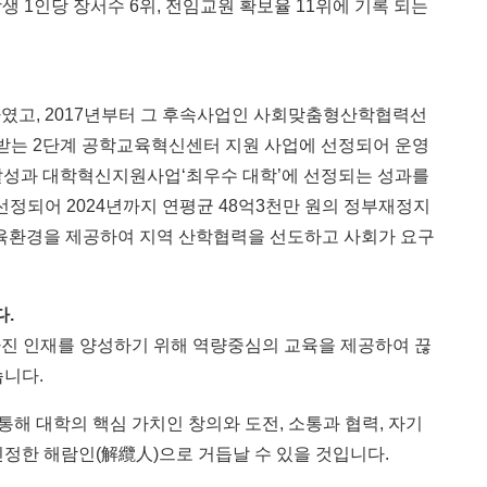
학생
1
인당 장서수
6
위
,
전임교원 확보율
11
위에 기록 되는
하였고
, 2017
년부터 그 후속사업인 사회맞춤형산학협력선
받는
2
단계 공학교육혁신센터 지원 사업에 선정되어 운영
달성과 대학혁신지원사업
‘
최우수 대학
’
에 선정되는 성과를
선정되어
2024
년까지 연평균
48
억
3
천만 원의 정부재정지
육환경을 제공하여 지역 산학협력을 선도하고 사회가 요구
다
.
진 인재를 양성하기 위해 역량중심의 교육을 제공하여 끊
습니다
.
통해 대학의 핵심 가치인 창의와 도전
,
소통과 협력
,
자기
진정한 해람인
(
解纜人
)
으로 거듭날 수 있을 것입니다
.