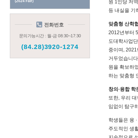
(2024 Fair)
원
1
인당 저역
등 내실을 기
맞춤형 산학협
전화번호
2012
년부터
문의가능시간 : 월-금 08:30~17:30
도대학사업단
(84.28)3920-1274
중이며
, 2021
거두었습니다
원을 확보하
하는 맞춤형 
창의
·
융합 학
또한
,
우리 대
임없이 탐구하
학생들은 융
·
주도적인 생활
지속적으로 