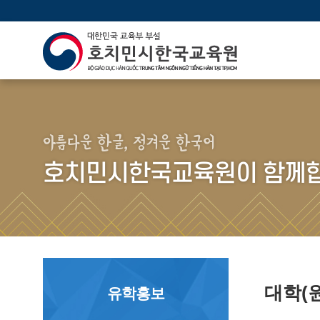
아름다운 한글, 정겨운 한국어
호치민시한국교육원이 함께합
대학(
유학홍보