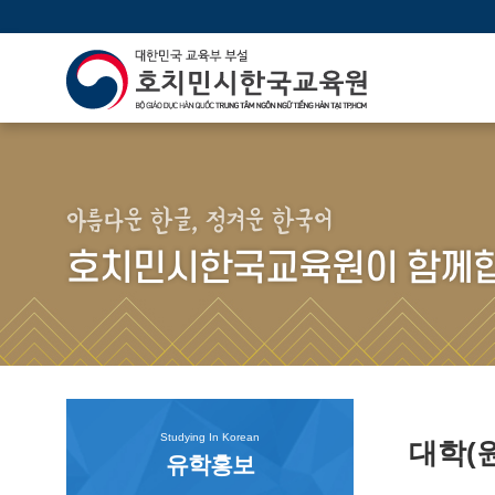
아름다운 한글, 정겨운 한국어
호치민시한국교육원이 함께합
Studying In Korean
대학(
유학홍보