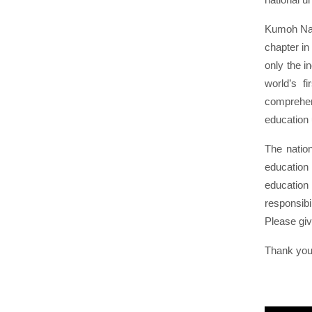
national u
Kumoh Nati
chapter in
only the i
world’s f
comprehen
education 
The nation
education 
education
responsibil
Please giv
Thank you