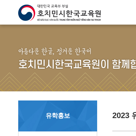
아름다운 한글, 정겨운 한국어
호치민시한국교육원이 함께합
202
유학홍보