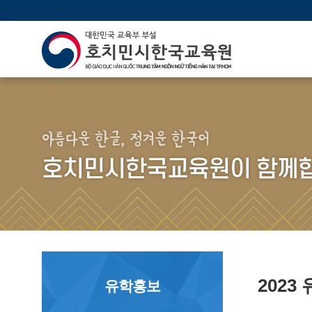
아름다운 한글, 정겨운 한국어
호치민시한국교육원이 함께합
202
유학홍보