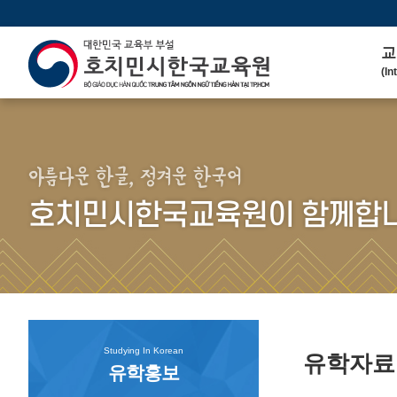
교
(In
인
(We
연 
(His
아름다운 한글, 정겨운 한국어
주
호치민시한국교육원이 함께합니
(Ma
한
(Ko
연
(Co
Studying In Korean
유학자
유학홍보