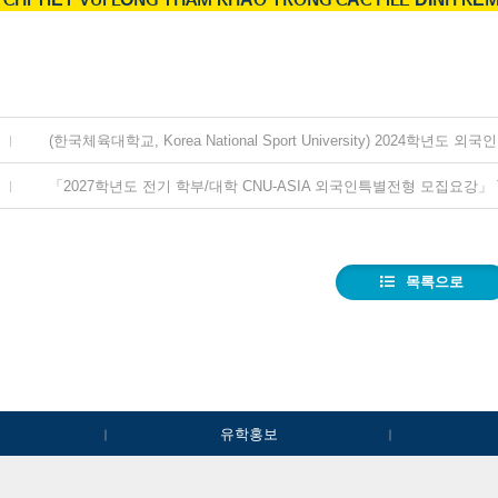
N CHI TIẾT VUI LÒNG THAM KHẢO TRONG CÁC FILE ĐÍNH K
목록으로
유학홍보