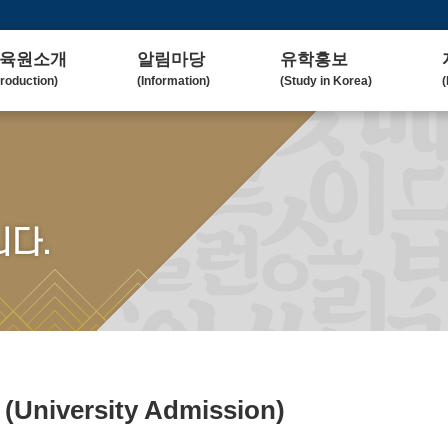
육원소개
알림마당
유학홍보
troduction)
(Information)
(Study in Korea)
(
사말
공지사항
대학(원)소개
lcome Message)
(Notice)
(Korean University)
(
혁
보도자료
유학자료
tory)
(Press Release)
(University Admission)
(
요업무
갤러리
협업대학
다.
in Duty)
(Gallery)
(Collaborating University)
(
국교육
언론보도
유학상담
rean Education)
(Media Coverage)
(Free Consultation)
(
락처/위치
2023 유학박람회
ntact / Address)
(2023 Fair)
2024 유학박람회
(2024 Fair)
료
(University Admission)