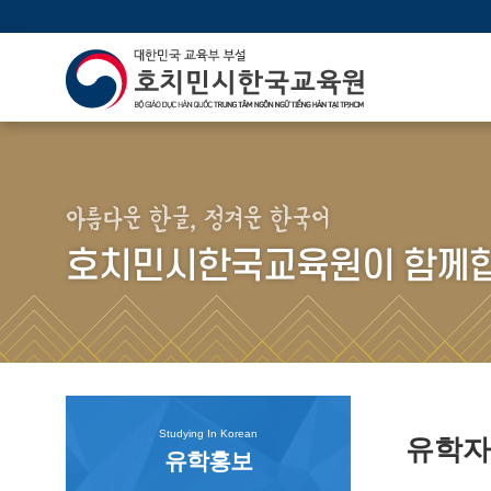
아름다운 한글, 정겨운 한국어
호치민시한국교육원이 함께합
Studying In Korean
유학
유학홍보