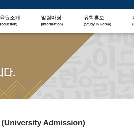
육원소개
알림마당
유학홍보
troduction)
(Information)
(Study in Korea)
(
사말
공지사항
대학(원)소개
lcome Message)
(Notice)
(Korean University)
(
혁
보도자료
유학자료
tory)
(Press Release)
(University Admission)
(
요업무
갤러리
협업대학
다.
in Duty)
(Gallery)
(Collaborating University)
(
국교육
언론보도
유학상담
rean Education)
(Media Coverage)
(Free Consultation)
(
락처/위치
2023 유학박람회
ntact / Address)
(2023 Fair)
2024 유학박람회
(2024 Fair)
료
(University Admission)