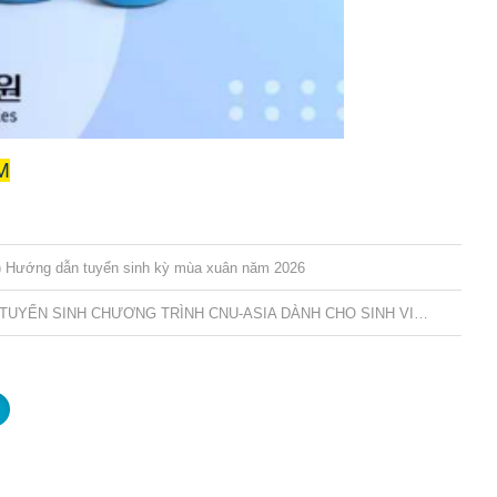
M
ớng dẫn tuyển sinh kỳ mùa xuân năm 2026
「2027학년도 전기 학부/대학 CNU-ASIA 외국인특별전형 모집요강」 TUYỂN SINH CHƯƠNG TRÌNH CNU-ASIA DÀNH CHO SINH VIÊN QUỐC TẾ HỆ ĐẠI HỌC/ CAO HỌC NĂM 2027