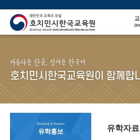
교
(In
인
(We
연 
(His
아름다운 한글, 정겨운 한국어
주
호치민시한국교육원이 함께합니
(Ma
한
(Ko
연
(Co
Studying In Korean
유학자
유학홍보