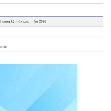
sung kỳ mùa xuân năm 2026
).pdf