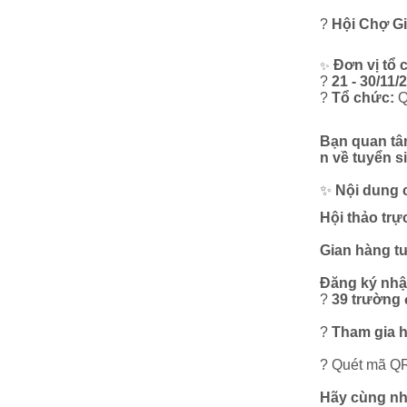
?
Hội Chợ G
Đơn vị tổ 
✨
?
21 - 30/11/
?
Tổ chức:
Q
Bạn quan tâm
n về tuyển s
✨
Nội dung 
Hội thảo trự
Gian hàng t
Đăng ký nhậ
?
39 trường 
?
Tham gia h
?
Quét mã QR t
Hãy cùng nha