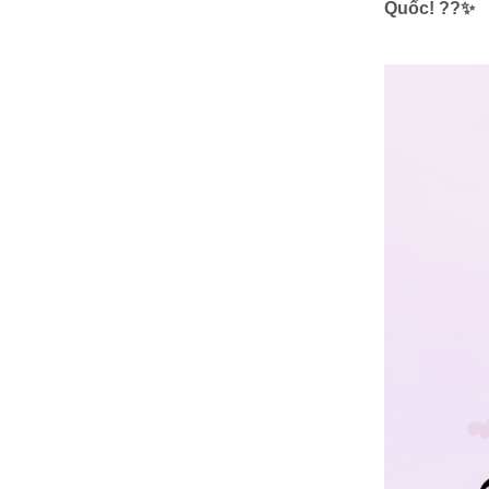
Quốc!
??✨