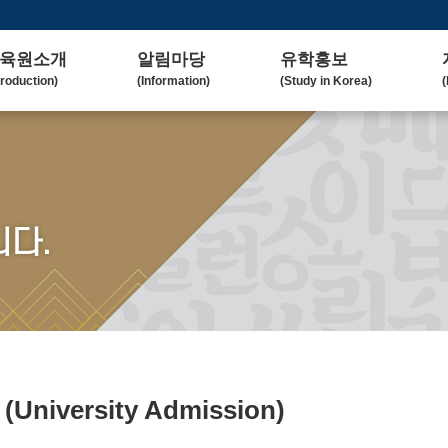
육원소개
알림마당
유학홍보
troduction)
(Information)
(Study in Korea)
(
사말
공지사항
대학(원)소개
lcome Message)
(Notice)
(Korean University)
(
혁
보도자료
유학자료
tory)
(Press Release)
(University Admission)
(
요업무
갤러리
협업대학
다.
in Duty)
(Gallery)
(Collaborating University)
(
국교육
언론보도
유학상담
rean Education)
(Media Coverage)
(Free Consultation)
(
락처/위치
2023 유학박람회
ntact / Address)
(2023 Fair)
2024 유학박람회
(2024 Fair)
료
(University Admission)