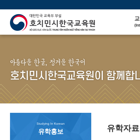
교
(In
인
(We
연 
(His
아름다운 한글, 정겨운 한국어
주
호치민시한국교육원이 함께합니
(Ma
한
(Ko
연
(Co
Studying In Korean
유학자
유학홍보