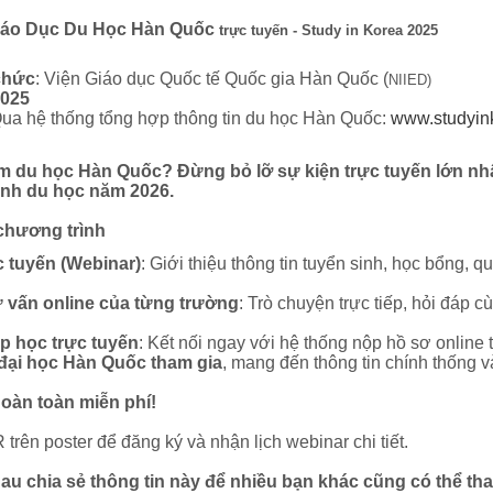
iáo Dục Du Học Hàn Quốc
trực tuyến - Study in Korea 2025
chức
:
Viện Giáo dục Quốc tế Quốc gia Hàn Quốc (
NIIED)
2025
ua hệ thống tổng hợp thông tin du học Hàn Quốc:
www.studyink
 du học Hàn Quốc? Đừng bỏ lỡ sự kiện trực tuyến lớn nhất 
inh du học năm 2026.
chương trình
c tuyến (Webinar)
: Giới thiệu thông tin tuyển sinh, học bổng, q
ư vấn online của từng trường
: Trò chuyện trực tiếp, hỏi đáp 
p học trực tuyến
: Kết nối ngay với hệ thống nộp hồ sơ online 
đại học Hàn Quốc tham gia
, mang đến thông tin chính thống v
oàn toàn miễn phí!
rên poster để đăng ký và nhận lịch webinar chi tiết.
u chia sẻ thông tin này để nhiều bạn khác cũng có thể th