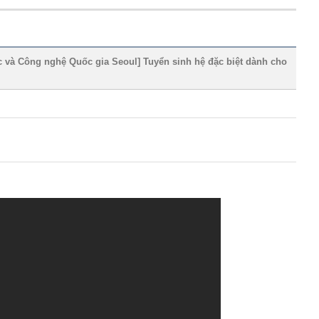
 nghệ Quốc gia Seoul] Tuyển sinh hệ đặc biệt dành cho