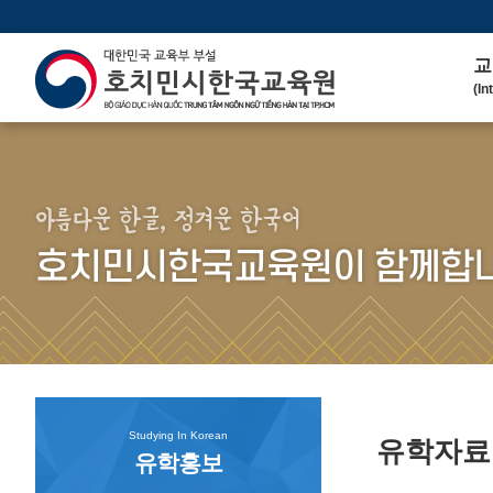
교
(In
인
(We
연 
(His
아름다운 한글, 정겨운 한국어
주
호치민시한국교육원이 함께합니
(Ma
한
(Ko
연
(Co
Studying In Korean
유학자
유학홍보