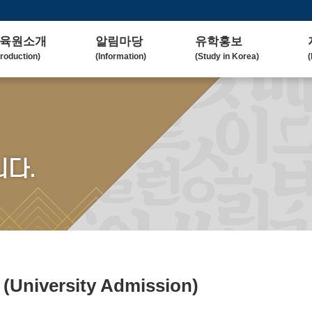
육원소개
알림마당
유학홍보
troduction)
(Information)
(Study in Korea)
(
사말
공지사항
대학(원)소개
lcome Message)
(Notice)
(Korean University)
(
혁
보도자료
유학자료
tory)
(Press Release)
(University Admission)
(
요업무
갤러리
협업대학
다.
in Duty)
(Gallery)
(Collaborating University)
(
국교육
언론보도
유학상담
rean Education)
(Media Coverage)
(Free Consultation)
(
락처/위치
2023 유학박람회
ntact / Address)
(2023 Fair)
2024 유학박람회
(2024 Fair)
료
(University Admission)