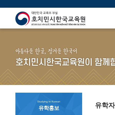
아름다운 한글, 정겨운 한국어
호치민시한국교육원이 함께합
Studying In Korean
유학
유학홍보