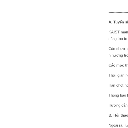
-----------------
A. Tuyển s
KAIST mang 
sáng tạo tr
Các chương 
h hưởng tro
Các mốc th
Thời gian n
Hạn chót nộ
Thông báo k
Hướng dẫn n
B. Hội thả
Ngoài ra, K