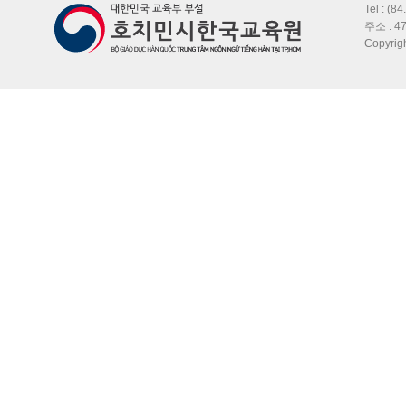
Tel : (8
주소 : 47
Copyri