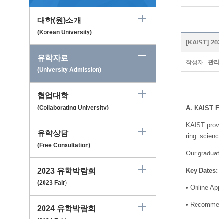
대학(원)소개
(Korean University)
[KAIST] 2
유학자료
작성자 :
관
(University Admission)
협업대학
(Collaborating University)
A. KAIST F
KAIST provi
유학상담
ring, scien
(Free Consultation)
Our graduat
2023 유학박람회
Key Dates:
(2023 Fair)
•
Online App
•
Recommend
2024 유학박람회