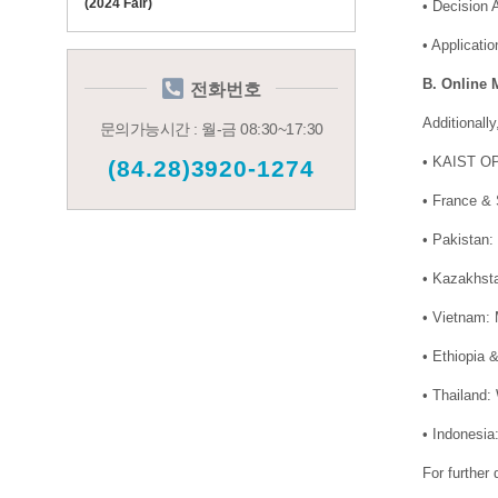
(2024 Fair)
•
Decision 
•
Applicatio
B. Online
전화번호
Additionall
문의가능시간 : 월-금 08:30~17:30
•
KAIST OPE
(84.28)3920-1274
•
France & 
•
Pakistan:
•
Kazakhsta
•
Vietnam: 
•
Ethiopia 
•
Thailand:
•
Indonesia
For further 