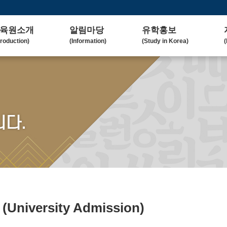
육원소개
알림마당
유학홍보
troduction)
(Information)
(Study in Korea)
(
사말
공지사항
대학(원)소개
lcome Message)
(Notice)
(Korean University)
(
혁
보도자료
유학자료
tory)
(Press Release)
(University Admission)
(
요업무
갤러리
협업대학
다.
in Duty)
(Gallery)
(Collaborating University)
(
국교육
언론보도
유학상담
rean Education)
(Media Coverage)
(Free Consultation)
(
락처/위치
2023 유학박람회
ntact / Address)
(2023 Fair)
2024 유학박람회
(2024 Fair)
료
(University Admission)