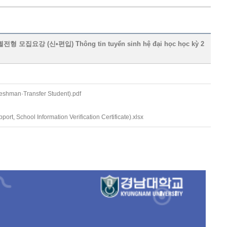
요강 (신•편입) Thông tin tuyển sinh hệ đại học học kỳ 2
eshman·Transfer Student).pdf
t, School Information Verification Certificate).xlsx