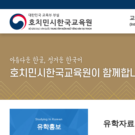
교
(In
인
(We
연 
(His
아름다운 한글, 정겨운 한국어
주
호치민시한국교육원이 함께합니
(Ma
한
(Ko
연
(Co
Studying In Korean
유학자
유학홍보