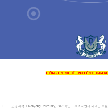
THÔNG TIN CHI TIẾT VUI LÒNG THAM K