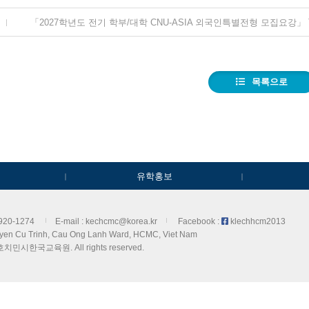
목록으로
유학홍보
3920-1274
E-mail : kechcmc@korea.kr
Facebook :
klechhcm2013
yen Cu Trinh, Cau Ong Lanh Ward, HCMC, Viet Nam
 호치민시한국교육원. All rights
reserved.