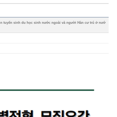
sinh du học sinh nước ngoài và người Hàn cư trú ở nướ