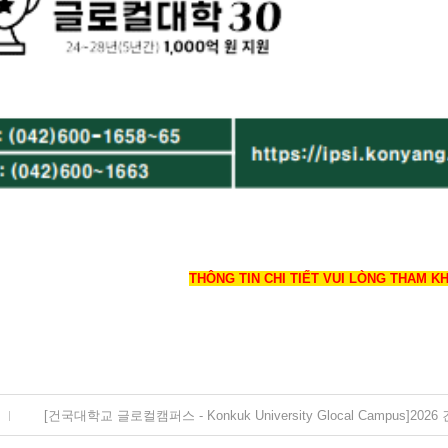
THÔNG TIN CHI TIẾT VUI LÒNG THAM K