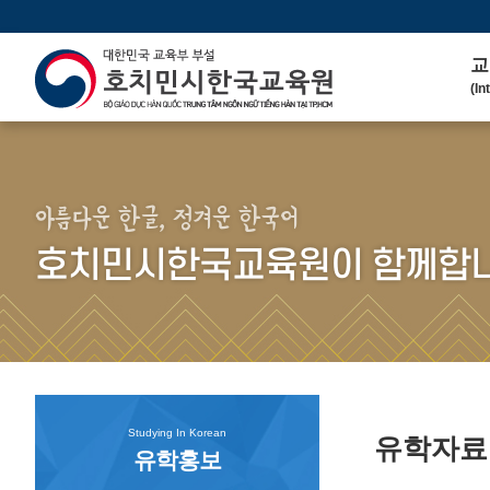
교
(In
인
(We
연 
(His
아름다운 한글, 정겨운 한국어
주
호치민시한국교육원이 함께합니
(Ma
한
(Ko
연
(Co
Studying In Korean
유학자
유학홍보