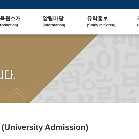
육원소개
알림마당
유학홍보
troduction)
(Information)
(Study in Korea)
(
사말
공지사항
대학(원)소개
lcome Message)
(Notice)
(Korean University)
(
혁
보도자료
유학자료
tory)
(Press Release)
(University Admission)
(
요업무
갤러리
협업대학
다.
in Duty)
(Gallery)
(Collaborating University)
(
국교육
언론보도
유학상담
rean Education)
(Media Coverage)
(Free Consultation)
(
락처/위치
2023 유학박람회
ntact / Address)
(2023 Fair)
2024 유학박람회
(2024 Fair)
료
(University Admission)