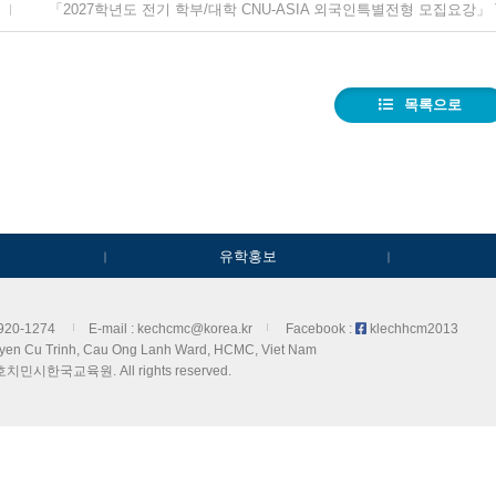
목록으로
유학홍보
3920-1274
E-mail : kechcmc@korea.kr
Facebook :
klechhcm2013
yen Cu Trinh, Cau Ong Lanh Ward, HCMC, Viet Nam
 호치민시한국교육원. All rights
reserved.