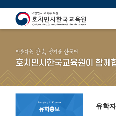
아름다운 한글, 정겨운 한국어
호치민시한국교육원이 함께합
Studying In Korean
유학
유학홍보