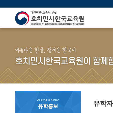
아름다운 한글, 정겨운 한국어
호치민시한국교육원이 함께합
Studying In Korean
유학
유학홍보