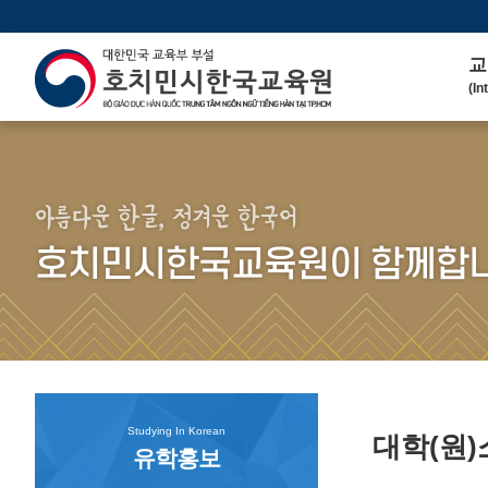
교
(In
인
(We
연 
(His
아름다운 한글, 정겨운 한국어
주
호치민시한국교육원이 함께합니
(Ma
한
(Ko
연
(Co
Studying In Korean
대학(원
유학홍보