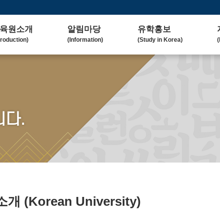
육원소개
알림마당
유학홍보
troduction)
(Information)
(Study in Korea)
(
사말
공지사항
대학(원)소개
lcome Message)
(Notice)
(Korean University)
(
혁
보도자료
유학자료
tory)
(Press Release)
(University Admission)
(
요업무
갤러리
협업대학
다.
in Duty)
(Gallery)
(Collaborating University)
(
국교육
언론보도
유학상담
rean Education)
(Media Coverage)
(Free Consultation)
(
락처/위치
2023 유학박람회
ntact / Address)
(2023 Fair)
2024 유학박람회
(2024 Fair)
)소개
(Korean University)