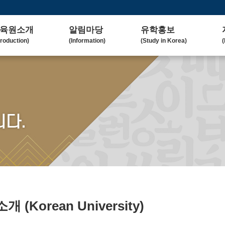
육원소개
알림마당
유학홍보
troduction)
(Information)
(Study in Korea)
(
사말
공지사항
대학(원)소개
lcome Message)
(Notice)
(Korean University)
(
혁
보도자료
유학자료
tory)
(Press Release)
(University Admission)
(
요업무
갤러리
협업대학
다.
in Duty)
(Gallery)
(Collaborating University)
(
국교육
언론보도
유학상담
rean Education)
(Media Coverage)
(Free Consultation)
(
락처/위치
2023 유학박람회
ntact / Address)
(2023 Fair)
2024 유학박람회
(2024 Fair)
)소개
(Korean University)