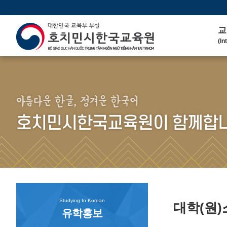
교
(In
인
(We
연 
(His
아름다운 한글, 정겨운 한국어
주
호치민시한국교육원이 함께합니
(Ma
한
(Ko
연
(Co
Studying In Korean
대학(원
유학홍보