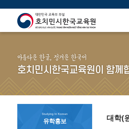
아름다운 한글, 정겨운 한국어
호치민시한국교육원이 함께합
Studying In Korean
대학(
유학홍보