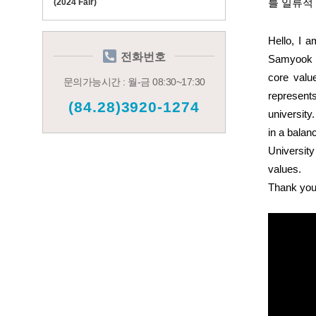
를 일류적
(2024 Fair)
Hello, I 
전화번호
Samyook H
core valu
문의가능시간 : 월-금 08:30~17:30
represent
(84.28)3920-1274
university
in a balan
University
values.
Thank you