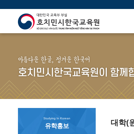
아름다운 한글, 정겨운 한국어
호치민시한국교육원이 함께합
Studying In Korean
대학(
유학홍보