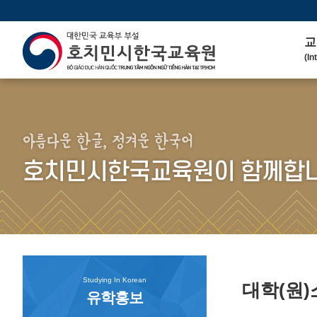
교
(In
인
(We
연 
(His
아름다운 한글, 정겨운 한국어
주
호치민시한국교육원이 함께합니
(Ma
한
(Ko
연
(Co
Studying In Korean
대학(원
유학홍보