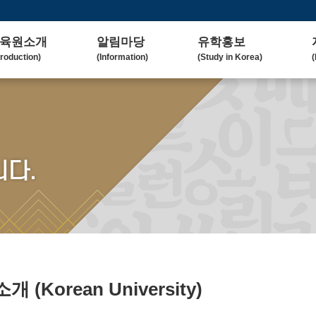
육원소개
알림마당
유학홍보
troduction)
(Information)
(Study in Korea)
(
사말
공지사항
대학(원)소개
lcome Message)
(Notice)
(Korean University)
(
혁
보도자료
유학자료
tory)
(Press Release)
(University Admission)
(
요업무
갤러리
협업대학
다.
in Duty)
(Gallery)
(Collaborating University)
(
국교육
언론보도
유학상담
rean Education)
(Media Coverage)
(Free Consultation)
(
락처/위치
2023 유학박람회
ntact / Address)
(2023 Fair)
2024 유학박람회
(2024 Fair)
)소개
(Korean University)