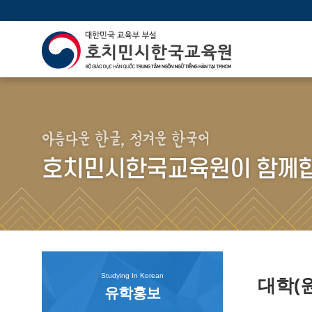
아름다운 한글, 정겨운 한국어
호치민시한국교육원이 함께합
Studying In Korean
대학(
유학홍보