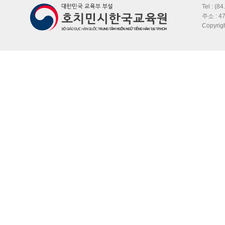
Tel : (8
주소 : 47
Copyri