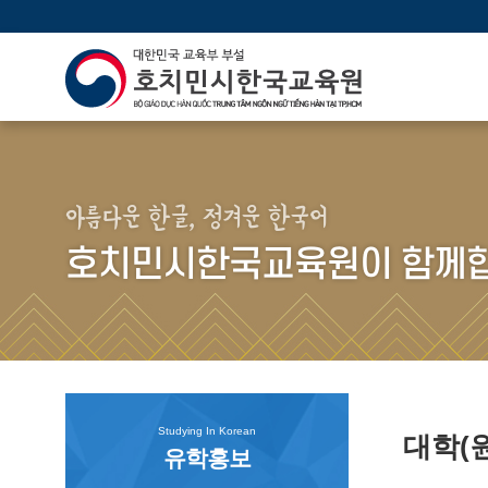
아름다운 한글, 정겨운 한국어
호치민시한국교육원이 함께합
Studying In Korean
대학(
유학홍보