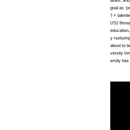
alues, and
goal as ‘p
‘I + talen
US)’ throu
education,
y nurturin
about to t
versity In
ersity has