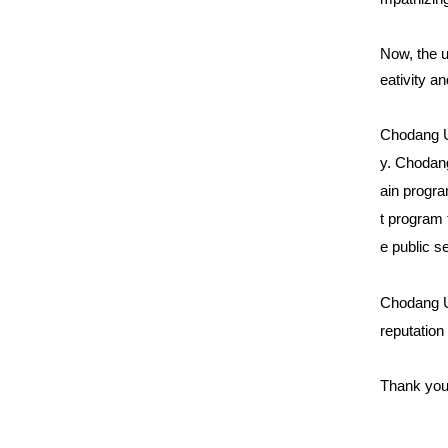
Now, the u
eativity an
Chodang Un
y. Chodang
ain progr
t program 
e public s
Chodang Un
reputation
Thank you