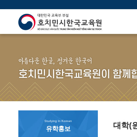
아름다운 한글, 정겨운 한국어
호치민시한국교육원이 함께합
Studying In Korean
대학(
유학홍보