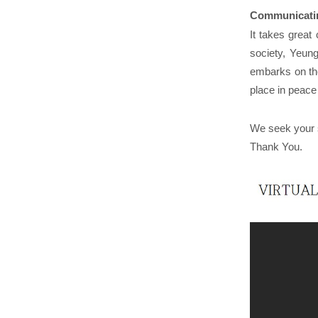
Communicatin
It takes great
society, Yeung
embarks on the
place in peac
We seek your s
Thank You.