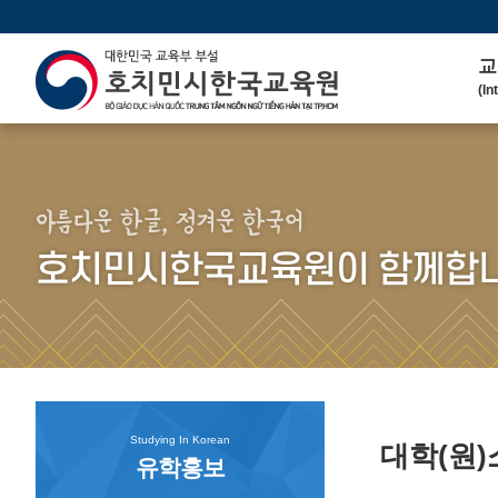
교
(In
인
(We
연 
(His
아름다운 한글, 정겨운 한국어
주
호치민시한국교육원이 함께합니
(Ma
한
(Ko
연
(Co
Studying In Korean
대학(원
유학홍보