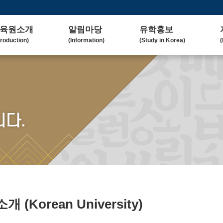
육원소개
알림마당
유학홍보
troduction)
(Information)
(Study in Korea)
(
사말
공지사항
대학(원)소개
lcome Message)
(Notice)
(Korean University)
(
혁
보도자료
유학자료
tory)
(Press Release)
(University Admission)
(
요업무
갤러리
협업대학
다.
in Duty)
(Gallery)
(Collaborating University)
(
국교육
언론보도
유학상담
rean Education)
(Media Coverage)
(Free Consultation)
(
락처/위치
2023 유학박람회
ntact / Address)
(2023 Fair)
2024 유학박람회
(2024 Fair)
)소개
(Korean University)