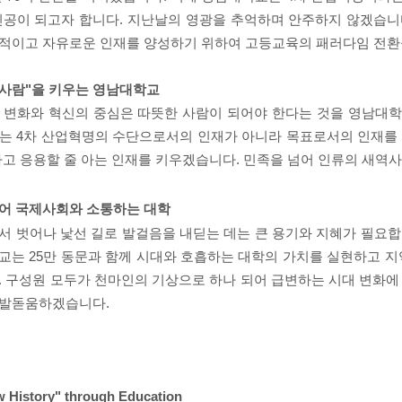
인공이 되고자 합니다
.
지난날의 영광을 추억하며 안주하지 않겠습니
적이고 자유로운 인재를 양성하기 위하여 고등교육의 패러다임 전
사람"
을 키우는 영남대학교
 변화와 혁신의 중심은
따뜻한 사람
이 되어야 한다는 것을 영남대
되는
4
차 산업혁명의
수단
으로서의 인재가 아니라
목표
로서의 인재를
고 응용할 줄 아는 인재를 키우겠습니다
.
민족을 넘어 인류의 새역
어 국제사회와 소통하는 대학
서 벗어나 낯선 길로 발걸음을 내딛는 데는 큰 용기와 지혜가 필요
학교는
25
만 동문과 함께 시대와 호흡하는 대학의 가치를 실현하고 지
.
구성원 모두가 천마인의 기상으로 하나 되어 급변하는 시대 변화에
 발돋움하겠습니다
.
w History" through Education