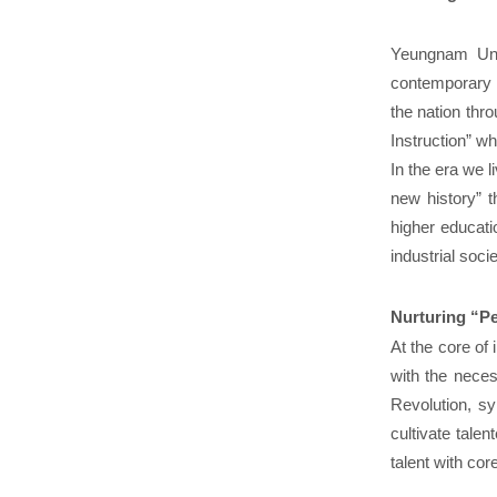
Yeungnam Univ
contemporary K
the nation thro
Instruction” w
In the era we 
new history” t
higher educati
industrial socie
Nurturing “Pe
At the core of
with the neces
Revolution, sy
cultivate tale
talent with co