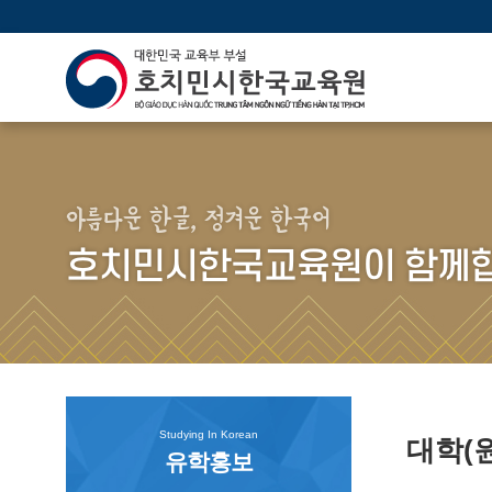
아름다운 한글, 정겨운 한국어
호치민시한국교육원이 함께합
Studying In Korean
대학(
유학홍보