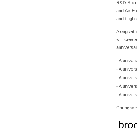
R&D Speci
and Air Fo
and bright
Along with
will crea
anniversar
-
A univers
-
A univer
-
A univers
-
A univers
-
A univers
Chungnam N