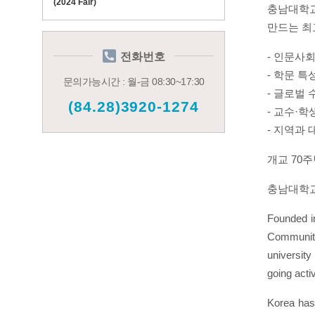
(2024 Fair)
충남대학
만드는 최
전화번호
- 인문사
-
학문 특
문의가능시간 : 월-금 08:30~17:30
-
글로벌 
(84.28)3920-1274
-
교수
·
학
-
지역과 
개교
70
주
충남대학
Founded in
Community"
university
going acti
Korea has