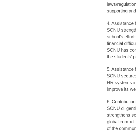
laws/regulatio
supporting and
4. Assistance 
SCNU strengthen
school’s effor
financial diffi
SCNU has conti
the students’ 
5. Assistance 
SCNU secures 
HR systems in a
improve its we
6. Contributio
SCNU diligently
strengthens sc
global competi
of the communit