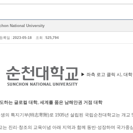
n National University
등록일 :
2023-05-18
조회 :
525,794
▶ 좌측 로고 클릭 시, 대
도하는 글로컬 대학
,
세계를 품은 남해안권 거점 대학
선생의 특지기부
(
特志寄附
)
로
1935
년 설립된 국립순천대학교는 개교
교는 진리
·
창조의 교육이념 아래 지역과 함께 동반
·
성장하며
국가중심