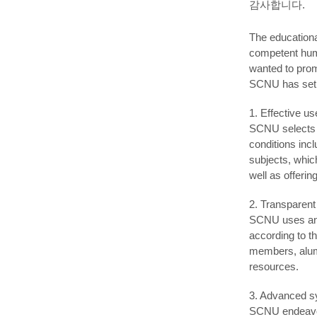
감사합니다
.
The educationa
competent huma
wanted to prom
SCNU has set t
1. Effective u
SCNU selects s
conditions incl
subjects, whic
well as offeri
2. Transparent
SCNU uses and 
according to t
members, alumni
resources.
3. Advanced sy
SCNU endeavors