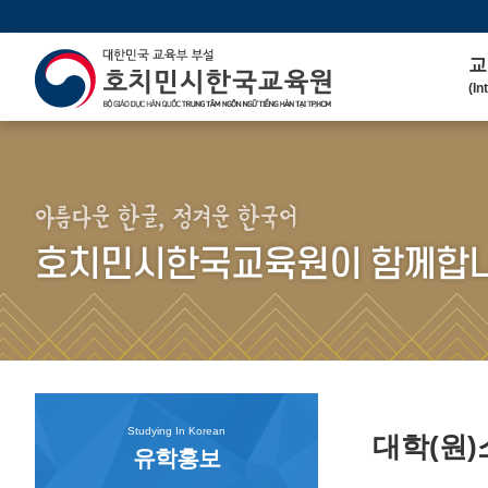
교
(In
인
(We
연 
(His
아름다운 한글, 정겨운 한국어
주
호치민시한국교육원이 함께합니
(Ma
한
(Ko
연
(Co
Studying In Korean
대학(원
유학홍보