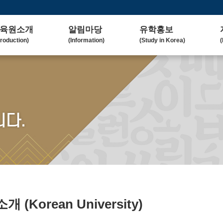
육원소개
알림마당
유학홍보
troduction)
(Information)
(Study in Korea)
(
사말
공지사항
대학(원)소개
lcome Message)
(Notice)
(Korean University)
(
혁
보도자료
유학자료
tory)
(Press Release)
(University Admission)
(
요업무
갤러리
협업대학
다.
in Duty)
(Gallery)
(Collaborating University)
(
국교육
언론보도
유학상담
rean Education)
(Media Coverage)
(Free Consultation)
(
락처/위치
2023 유학박람회
ntact / Address)
(2023 Fair)
2024 유학박람회
(2024 Fair)
)소개
(Korean University)