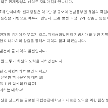
 최고 인재양성의 산실로 자리매김하였습니다
.
7
개 단과대학
,
전체정원은 약
1
만 명 규모의 전남동부권 유일의 국
 순천을 기반으로
여수시
,
광양시
,
고흥
·
보성
·
곡성
·
구례
·
장흥군 등을
현재의 위치에 머무르지 않고
,
지역균형발전의 지방시대를 위한 지
한 미래가치의 창출을 통해서 지역과 함께 하겠습니다
.
발전이 곧 지역의 발전입니다
.
성원 모두가 최선의 노력을 다하겠습니다
.
한 산학협력의 허브인 대학교
!
 유연한 학사운영의 대학교
!
을 위한 혁신의 대학교
!
여하는 대학교
!
혁신을 선도하는 글로컬 국립순천대학교의
새로운 도약을 위한 힘찬