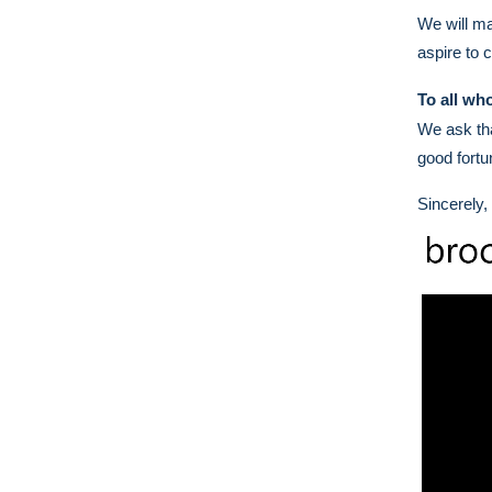
We will ma
aspire to 
To all wh
We ask tha
good fortu
Sincerely,