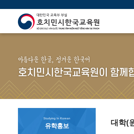
아름다운 한글, 정겨운 한국어
호치민시한국교육원이 함께합
Studying In Korean
대학(
유학홍보