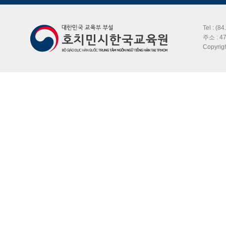
Tel : (8
주소 : 47
Copyri