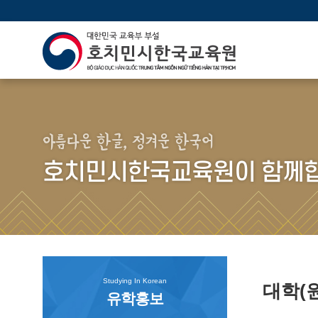
아름다운 한글, 정겨운 한국어
호치민시한국교육원이 함께합
Studying In Korean
대학(
유학홍보