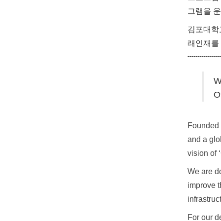
그램을 운
김포대학교
래인재를 
-----------------
W
Of
Founded i
and a glo
vision of
We are do
improve t
infrastru
For our d