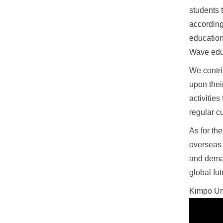
students 
according
education
Wave educ
We contri
upon thei
activitie
regular c
As for th
overseas 
and deman
global fut
Kimpo Univ