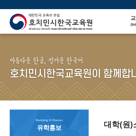
교
(In
인
(We
연 
(His
아름다운 한글, 정겨운 한국어
주
호치민시한국교육원이 함께합니
(Ma
한
(Ko
연
(Co
Studying In Korean
대학(원
유학홍보