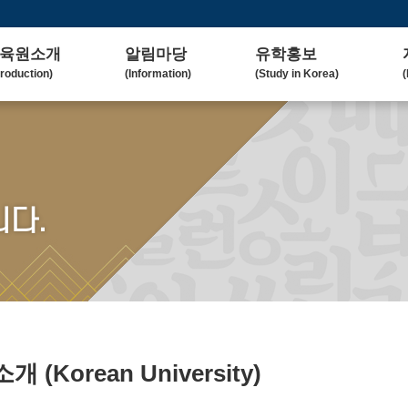
육원소개
알림마당
유학홍보
troduction)
(Information)
(Study in Korea)
(
사말
공지사항
대학(원)소개
lcome Message)
(Notice)
(Korean University)
(
혁
보도자료
유학자료
tory)
(Press Release)
(University Admission)
(
요업무
갤러리
협업대학
다.
in Duty)
(Gallery)
(Collaborating University)
(
국교육
언론보도
유학상담
rean Education)
(Media Coverage)
(Free Consultation)
(
락처/위치
2023 유학박람회
ntact / Address)
(2023 Fair)
2024 유학박람회
(2024 Fair)
)소개
(Korean University)