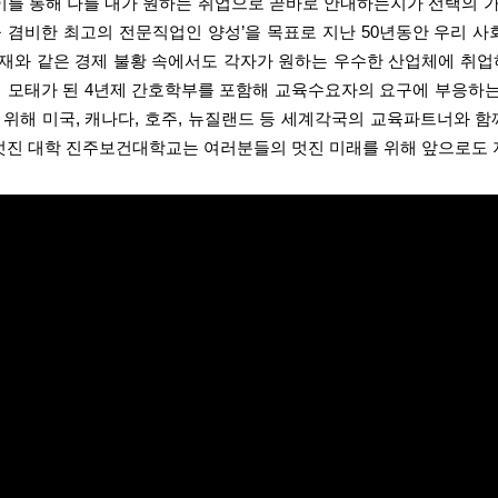
이를 통해 나를 내가 원하는 취업으로 곧바로 안내하는지가 선택의 
 겸비한 최고의 전문직업인 양성
’
을 목표로 지난
50
년동안 우리 사
재와 같은 경제 불황 속에서도 각자가 원하는 우수한 산업체에 취업
 모태가 된
4
년제 간호학부를 포함해 교육수요자의 요구에 부응하는
 위해 미국
,
캐나다
,
호주
,
뉴질랜드 등 세계각국의 교육파트너와 함께
멋진 대학 진주보건대학교는 여러분들의 멋진 미래를 위해 앞으로도