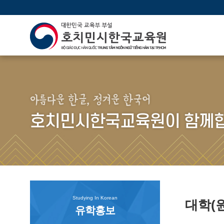
아름다운 한글, 정겨운 한국어
호치민시한국교육원이 함께합
Studying In Korean
대학(
유학홍보