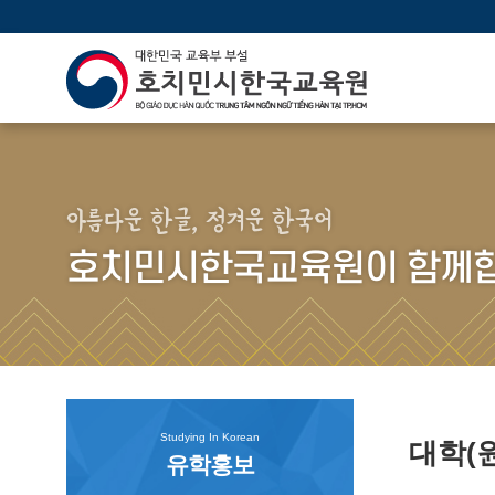
아름다운 한글, 정겨운 한국어
호치민시한국교육원이 함께합
Studying In Korean
대학(
유학홍보