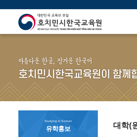
아름다운 한글, 정겨운 한국어
호치민시한국교육원이 함께합
Studying In Korean
대학(
유학홍보