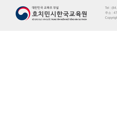
Tel : (8
주소 : 47
Copyri