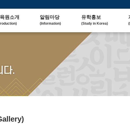
육원소개
알림마당
유학홍보
troduction)
(Information)
(Study in Korea)
(
사말
공지사항
대학(원)소개
lcome Message)
(Notice)
(Korean University)
(
혁
보도자료
유학자료
tory)
(Press Release)
(University Admission)
(
요업무
갤러리
협업대학
다.
in Duty)
(Gallery)
(Collaborating University)
(
국교육
언론보도
유학상담
rean Education)
(Media Coverage)
(Free Consultation)
(
락처/위치
2023 유학박람회
ntact / Address)
(2023 Fair)
2024 유학박람회
(2024 Fair)
Gallery)