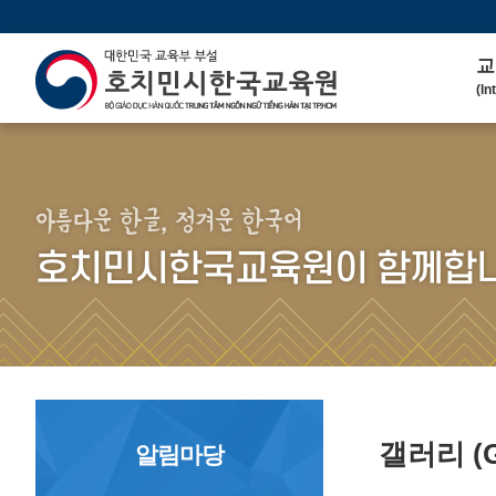
교
(In
인
(We
연 
(His
아름다운 한글, 정겨운 한국어
주
호치민시한국교육원이 함께합니
(Ma
한
(Ko
연
(Co
갤러리
(
알림마당