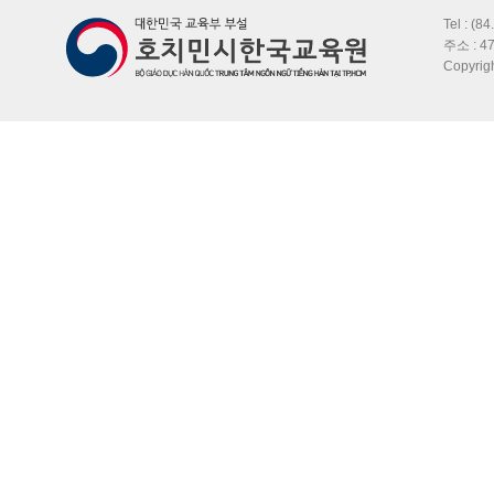
Tel : (8
주소 : 47
Copyri