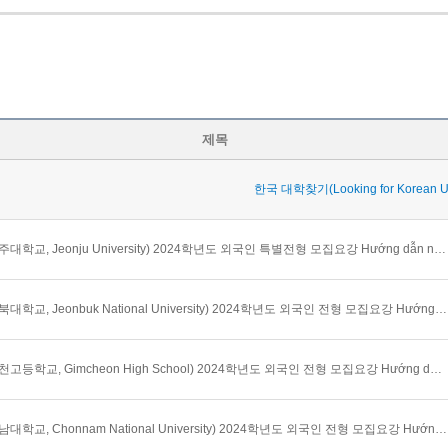
제목
한국 대학찾기(Looking for Korean Un
(전주대학교, Jeonju University) 2024학년도 외국인 특별전형 모집요강 Hướng dẫn nhập học dành cho người nước ngoài trường Đại học Jeonju
(전북대학교, Jeonbuk National University) 2024학년도 외국인 전형 모집요강 Hướng dẫn nhập học dành cho người nước ngoài trường Đại học Quốc Gia Jeonbuk
(김천고등학교, Gimcheon High School) 2024학년도 외국인 전형 모집요강 Hướng dẫn nhập học dành cho người nước ngoài trường THPT Gimcheon
(전남대학교, Chonnam National University) 2024학년도 외국인 전형 모집요강 Hướng dẫn nhập học dành cho người nước ngoài trường Đại học Quốc Gia Chonnam