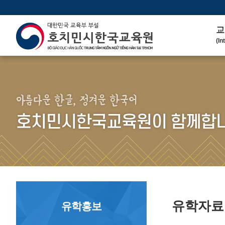
교
(In
인
(We
연 
(His
아름다운 한글, 정겨운 한국어
주
호치민시한국교육원이 함께합니
(Ma
한
(Ko
연
(Co
유학자
유학홍보