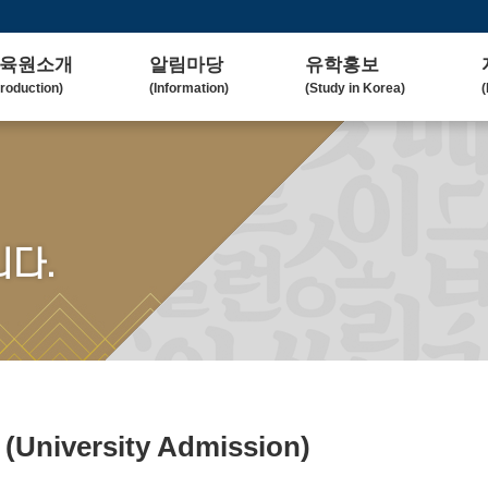
육원소개
알림마당
유학홍보
troduction)
(Information)
(Study in Korea)
(
사말
공지사항
대학(원)소개
lcome Message)
(Notice)
(Korean University)
(
혁
보도자료
유학자료
tory)
(Press Release)
(University Admission)
(
요업무
갤러리
협업대학
다.
in Duty)
(Gallery)
(Collaborating University)
(
국교육
언론보도
유학상담
rean Education)
(Media Coverage)
(Free Consultation)
(
락처/위치
2023 유학박람회
ntact / Address)
(2023 Fair)
2024 유학박람회
(2024 Fair)
료
(University Admission)