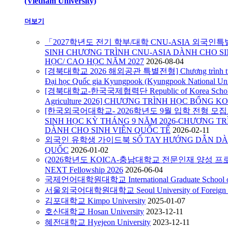
(Vietnam University)
더보기
「2027학년도 전기 학부/대학 CNU-ASIA 외국인
SINH CHƯƠNG TRÌNH CNU-ASIA DÀNH CHO SI
HỌC/ CAO HỌC NĂM 2027
2026-08-04
[경북대학교 2026 해외공관 특별전형] Chương trình tuyển s
Đại học Quốc gia Kyungpook (Kyungpook National Uni
[경북대학교-한국국제협력단 Republic of Korea Scholarshi
Agriculture 2026] CHƯƠNG TRÌNH HỌC BỔNG KO
[한국외국어대학교- 2026학년도 9월 입학 전형 모집요강
SINH HỌC KỲ THÁNG 9 NĂM 2026-CHƯƠNG TR
DÀNH CHO SINH VIÊN QUỐC TẾ
2026-02-11
외국인 유학생 가이드북 SỔ TAY HƯỚNG DẪN DÀN
QUỐC
2026-01-02
(2026학년도 KOICA-충남대학교 전문인재 양성 프로
NEXT Fellowship 2026
2026-06-04
국제언어대학원대학교 International Graduate School of 
서울외국어대학원대학교 Seoul University of Foreign S
김포대학교 Kimpo University
2025-01-07
호산대학교 Hosan University
2023-12-11
혜전대학교 Hyejeon University
2023-12-11