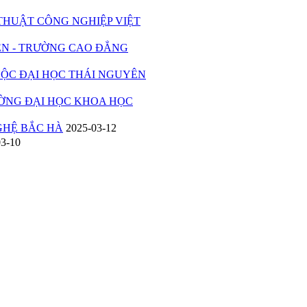
UẬT CÔNG NGHIỆP VIỆT
 - TRƯỜNG CAO ĐẲNG
C ĐẠI HỌC THÁI NGUYÊN
ỜNG ĐẠI HỌC KHOA HỌC
HỆ BẮC HÀ
2025-03-12
03-10