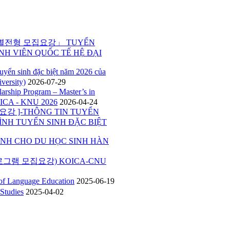
특별전형 모집요강」 TUYỂN
NH VIÊN QUỐC TẾ HỆ ĐẠI
inh đặc biệt năm 2026 của
versity)
2026-07-29
p Program – Master’s in
ICA - KNU 2026
2026-04-24
 ]-THÔNG TIN TUYỂN
ÌNH TUYỂN SINH ĐẶC BIỆT
H CHO DU HỌC SINH HÀN
그램 모집요강) KOICA-CNU
Language Education
2025-06-19
tudies
2025-04-02