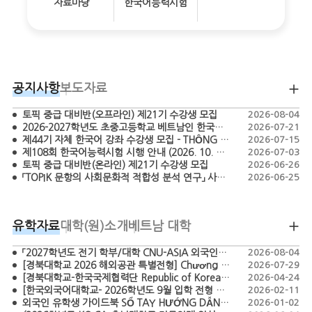
자료마당
한국어능력시험
공지사항
보도자료
토픽 중급 대비반(오프라인) 제21기 수강생 모집
2026-08-04
2026-2027학년도 초중고등학교 베트남인 한국어 교원 모집 공고 - TUYỂN DỤNG GIÁO VIÊN TIẾNG HÀN BẬC TIỂU HỌC, THCS, THPT NĂM HỌC 2026-2027
2026-07-21
제44기 자체 한국어 강좌 수강생 모집 - THÔNG BÁO CHIÊU SINH HỌC VIÊN LỚP TIẾNG HÀN KHÓA 44
2026-07-15
제108회 한국어능력시험 시행 안내 (2026. 10. 18.)
2026-07-03
토픽 중급 대비반(온라인) 제21기 수강생 모집
2026-06-26
「TOPIK 문항의 사회문화적 적합성 분석 연구」 사업 간접보조사업자 공모 (재공고)
2026-06-25
유학자료
대학(원)소개
베트남 대학
「2027학년도 전기 학부/대학 CNU-ASIA 외국인특별전형 모집요강」 TUYỂN SINH CHƯƠNG TRÌNH CNU-ASIA DÀNH CHO SINH VIÊN QUỐC TẾ HỆ ĐẠI HỌC/ CAO HỌC NĂM 2027
2026-08-04
[경북대학교 2026 해외공관 특별전형] Chương trình tuyển sinh đặc biệt năm 2026 của Đại học Quốc gia Kyungpook (Kyungpook National University)
2026-07-29
[경북대학교-한국국제협력단 Republic of Korea Scholarship Program – Master’s in Agriculture 2026] CHƯƠNG TRÌNH HỌC BỔNG KOICA - KNU 2026
2026-04-24
[한국외국어대학교- 2026학년도 9월 입학 전형 모집요강 ]-THÔNG TIN TUYỂN SINH HỌC KỲ THÁNG 9 NĂM 2026-CHƯƠNG TRÌNH TUYỂN SINH ĐẶC BIỆT DÀNH CHO SINH VIÊN QUỐC TẾ
2026-02-11
외국인 유학생 가이드북 SỔ TAY HƯỚNG DẪN DÀNH CHO DU HỌC SINH HÀN QUỐC
2026-01-02