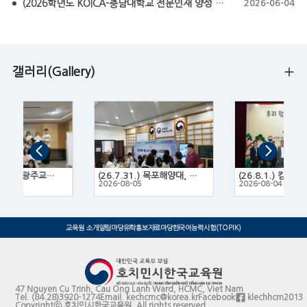
(2026학년도 KOICA-충남대학교 전문인재 양성 프로그램 모집요강) KOICA-CNU NEXT Fellowship 2026
2026-06-04
갤러리(Gallery)
(26.7.14.~16.) 광주교육대학교 한국문화 체험 프로그램
(26.7.31.) 목포해양대, 목포대, 목포과학대 3개 대학 연합 유학박람회
2
2026-08-05
2026-08-04
교육원 소개
알림마당
유학홍보
자료마당
한국어능력시험(TOPIK)
47 Nguyen Cu Trinh, Cau Ong Lanh Ward, HCMC, Viet Nam
Tel.
(84.28)3920-1274
Email.
kechcmc@korea.kr
Facebook
klechhcm2013
Copyrightⓒ 호치민시한국교육원. All rights reserved.