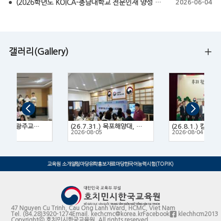
(2026학년도 KOICA-충남대학교 전문인재 양성 프로그램 모집요강) KOICA-CNU NEXT Fellowship 2026
2026-06-04
갤러리(Gallery)
(26.7.14.~16.) 광주교육대학교 한국문화 체험 프로그램
(26.7.31.) 목포해양대, 목포대, 목포과학대 3개 대학 연합 유학박람회
2
2026-08-05
2026-08-04
교육원 소개
알림마당
유학홍보
자료마당
한국어능력시험(TOPIK)
47 Nguyen Cu Trinh, Cau Ong Lanh Ward, HCMC, Viet Nam
Tel.
(84.28)3920-1274
Email.
kechcmc@korea.kr
Facebook
klechhcm2013
Copyrightⓒ 호치민시한국교육원. All rights reserved.