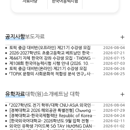
자료마당
한국어능력시험
공지사항
보도자료
토픽 중급 대비반(오프라인) 제21기 수강생 모집
2026-08-04
2026-2027학년도 초중고등학교 베트남인 한국어 교원 모집 공고 - TUYỂN DỤNG GIÁO VIÊN TIẾNG HÀN BẬC TIỂU HỌC, THCS, THPT NĂM HỌC 2026-2027
2026-07-21
제44기 자체 한국어 강좌 수강생 모집 - THÔNG BÁO CHIÊU SINH HỌC VIÊN LỚP TIẾNG HÀN KHÓA 44
2026-07-15
제108회 한국어능력시험 시행 안내 (2026. 10. 18.)
2026-07-03
토픽 중급 대비반(온라인) 제21기 수강생 모집
2026-06-26
「TOPIK 문항의 사회문화적 적합성 분석 연구」 사업 간접보조사업자 공모 (재공고)
2026-06-25
유학자료
대학(원)소개
베트남 대학
「2027학년도 전기 학부/대학 CNU-ASIA 외국인특별전형 모집요강」 TUYỂN SINH CHƯƠNG TRÌNH CNU-ASIA DÀNH CHO SINH VIÊN QUỐC TẾ HỆ ĐẠI HỌC/ CAO HỌC NĂM 2027
2026-08-04
[경북대학교 2026 해외공관 특별전형] Chương trình tuyển sinh đặc biệt năm 2026 của Đại học Quốc gia Kyungpook (Kyungpook National University)
2026-07-29
[경북대학교-한국국제협력단 Republic of Korea Scholarship Program – Master’s in Agriculture 2026] CHƯƠNG TRÌNH HỌC BỔNG KOICA - KNU 2026
2026-04-24
[한국외국어대학교- 2026학년도 9월 입학 전형 모집요강 ]-THÔNG TIN TUYỂN SINH HỌC KỲ THÁNG 9 NĂM 2026-CHƯƠNG TRÌNH TUYỂN SINH ĐẶC BIỆT DÀNH CHO SINH VIÊN QUỐC TẾ
2026-02-11
외국인 유학생 가이드북 SỔ TAY HƯỚNG DẪN DÀNH CHO DU HỌC SINH HÀN QUỐC
2026-01-02